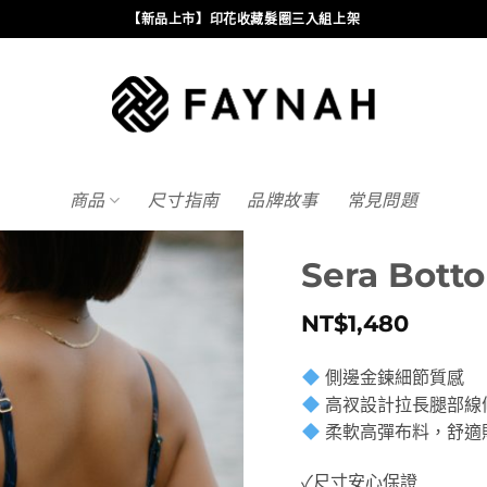
【新品上市】印花收藏髮圈三入組上架
商品
尺寸指南
品牌故事
常見問題
Sera Bott
NT$
1,480
側邊金鍊細節質感
高衩設計拉長腿部線
柔軟高彈布料，舒適
✓尺寸安心保證