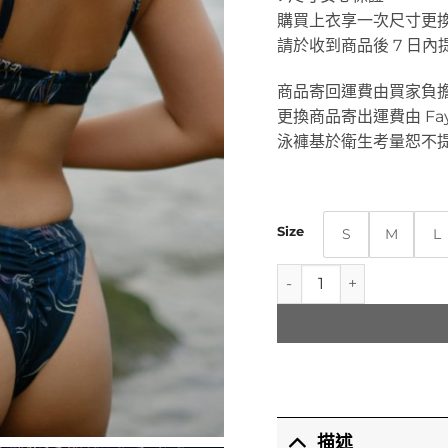
購買上衣享一次尺寸更
請於收到商品後 7 日內
商品寄回運費由買家負
更換商品寄出運費由 Fa
泳褲基於衛生考量恕不
Size
S
M
L
Sera Bottom | 下身 | 深
描述