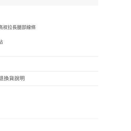
高衩拉長腿部線條
貼
退換貨說明