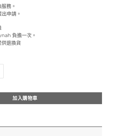
換服務。
提出申請。
擔
ynah 負擔一次。
提供退換貨
海 數量
加入購物車