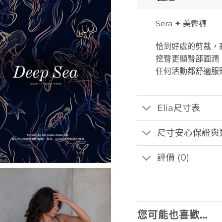
Sera ✦ 美臀褲
恰到好處的剪裁，
挖臀更顯臀部圓潤
任何活動都舒適服
Elia尺寸表
尺寸安心保證與
評價 (0)
您可能也喜歡…