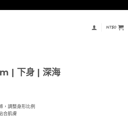
NT$
0
om | 下身 | 深海
條，調整身形比例
貼合肌膚